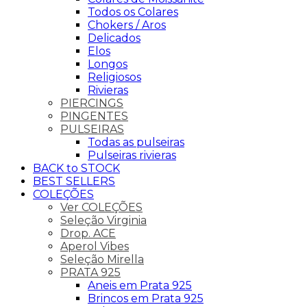
Todos os Colares
Chokers / Aros
Delicados
Elos
Longos
Religiosos
Rivieras
PIERCINGS
PINGENTES
PULSEIRAS
Todas as pulseiras
Pulseiras rivieras
BACK to STOCK
BEST SELLERS
COLEÇÕES
Ver COLEÇÕES
Seleção Virginia
Drop. ACE
Aperol Vibes
Seleção Mirella
PRATA 925
Aneis em Prata 925
Brincos em Prata 925