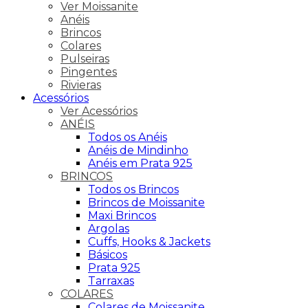
Ver Moissanite
Anéis
Brincos
Colares
Pulseiras
Pingentes
Rivieras
Acessórios
Ver Acessórios
ANÉIS
Todos os Anéis
Anéis de Mindinho
Anéis em Prata 925
BRINCOS
Todos os Brincos
Brincos de Moissanite
Maxi Brincos
Argolas
Cuffs, Hooks & Jackets
Básicos
Prata 925
Tarraxas
COLARES
Colares de Moissanite