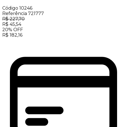
Código
10246
Referência
721777
R$
227,70
R$
45,54
20
%
OFF
R$
182,16