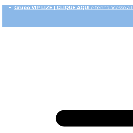
Grupo VIP LIZE | CLIQUE AQUI
e tenha acesso a 
Até 10x Sem Juros (R$ 50,00 parc. mín.)|
Frete Ex
10% OFF na 1ª Compra, Não acumulativo com 
Receba
GiftBack LIZE de 15%
em Cada Compra |