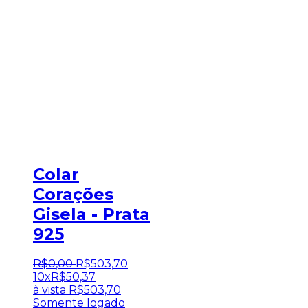
Colar
Corações
Gisela - Prata
925
R$
0
,
00
R$
503
,
70
10x
R$
50,37
à vista
R$
503,70
Somente logado