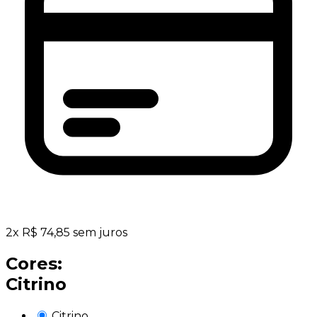
2
x
R$
74,85
sem juros
Cores:
Citrino
Citrino