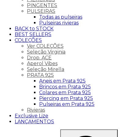
PINGENTES
PULSEIRAS
Todas as pulseiras
Pulseiras rivieras
BACK to STOCK
BEST SELLERS
COLEÇÕES
Ver COLEÇÕES
Seleção Virginia
Drop. ACE
Aperol Vibes
Seleção Mirella
PRATA 925
Aneis em Prata 925
Brincos em Prata 925
Colares em Prata 925
Piercing em Prata 925
Pulseiras em Prata 925
Rivieras
Exclusive Lize
LANÇAMENTOS