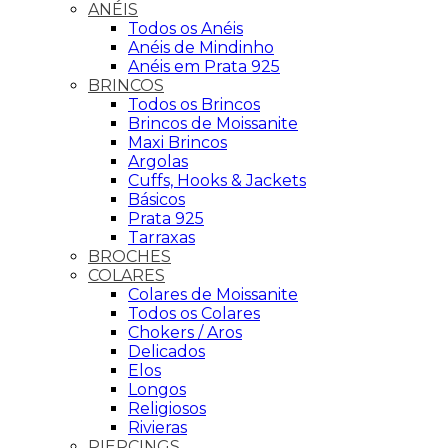
ANÉIS
Todos os Anéis
Anéis de Mindinho
Anéis em Prata 925
BRINCOS
Todos os Brincos
Brincos de Moissanite
Maxi Brincos
Argolas
Cuffs, Hooks & Jackets
Básicos
Prata 925
Tarraxas
BROCHES
COLARES
Colares de Moissanite
Todos os Colares
Chokers / Aros
Delicados
Elos
Longos
Religiosos
Rivieras
PIERCINGS