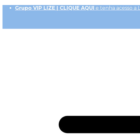
Grupo VIP LIZE | CLIQUE AQUI
e tenha acesso a 
Até 10x Sem Juros (R$ 50,00 parc. mín.)|
Frete Ex
10% OFF na 1ª Compra, Não acumulativo com 
Receba
GiftBack LIZE de 15%
em Cada Compra |