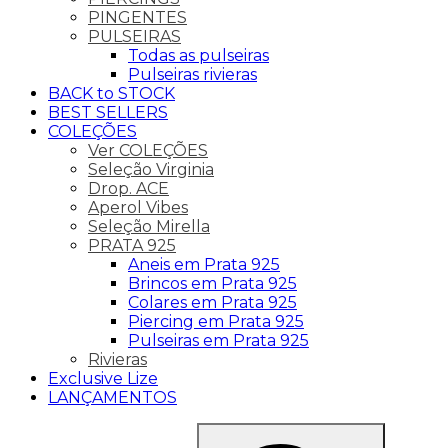
PINGENTES
PULSEIRAS
Todas as pulseiras
Pulseiras rivieras
BACK to STOCK
BEST SELLERS
COLEÇÕES
Ver COLEÇÕES
Seleção Virginia
Drop. ACE
Aperol Vibes
Seleção Mirella
PRATA 925
Aneis em Prata 925
Brincos em Prata 925
Colares em Prata 925
Piercing em Prata 925
Pulseiras em Prata 925
Rivieras
Exclusive Lize
LANÇAMENTOS