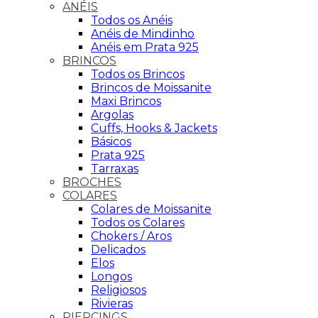
ANÉIS
Todos os Anéis
Anéis de Mindinho
Anéis em Prata 925
BRINCOS
Todos os Brincos
Brincos de Moissanite
Maxi Brincos
Argolas
Cuffs, Hooks & Jackets
Básicos
Prata 925
Tarraxas
BROCHES
COLARES
Colares de Moissanite
Todos os Colares
Chokers / Aros
Delicados
Elos
Longos
Religiosos
Rivieras
PIERCINGS