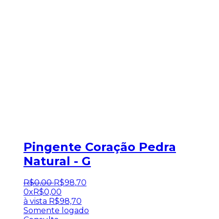
Pingente Coração Pedra
Natural - G
R$
0
,
00
R$
98
,
70
0x
R$
0,00
à vista
R$
98,70
Somente logado