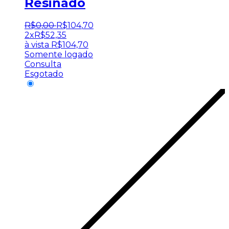
Resinado
R$
0
,
00
R$
104
,
70
2x
R$
52,35
à vista
R$
104,70
Somente logado
Consulta
Esgotado