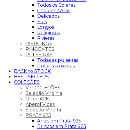
Todos os Colares
Chokers / Aros
Delicados
Elos
Longos
Religiosos
Rivieras
PIERCINGS
PINGENTES
PULSEIRAS
Todas as pulseiras
Pulseiras rivieras
BACK to STOCK
BEST SELLERS
COLEÇÕES
Ver COLEÇÕES
Seleção Virginia
Drop. ACE
Aperol Vibes
Seleção Mirella
PRATA 925
Aneis em Prata 925
Brincos em Prata 925