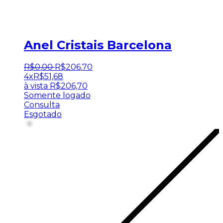
Anel Cristais Barcelona
R$
0
,
00
R$
206
,
70
4x
R$
51,68
à vista
R$
206,70
Somente logado
Consulta
Esgotado