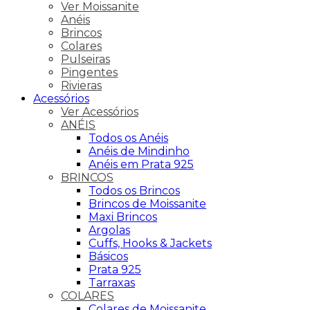
Ver Moissanite
Anéis
Brincos
Colares
Pulseiras
Pingentes
Rivieras
Acessórios
Ver Acessórios
ANÉIS
Todos os Anéis
Anéis de Mindinho
Anéis em Prata 925
BRINCOS
Todos os Brincos
Brincos de Moissanite
Maxi Brincos
Argolas
Cuffs, Hooks & Jackets
Básicos
Prata 925
Tarraxas
COLARES
Colares de Moissanite