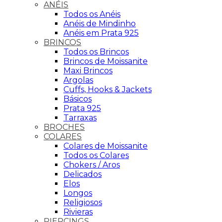
ANÉIS
Todos os Anéis
Anéis de Mindinho
Anéis em Prata 925
BRINCOS
Todos os Brincos
Brincos de Moissanite
Maxi Brincos
Argolas
Cuffs, Hooks & Jackets
Básicos
Prata 925
Tarraxas
BROCHES
COLARES
Colares de Moissanite
Todos os Colares
Chokers / Aros
Delicados
Elos
Longos
Religiosos
Rivieras
PIERCINGS