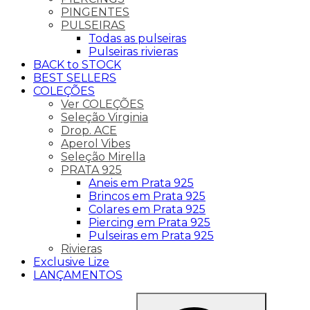
PINGENTES
PULSEIRAS
Todas as pulseiras
Pulseiras rivieras
BACK to STOCK
BEST SELLERS
COLEÇÕES
Ver COLEÇÕES
Seleção Virginia
Drop. ACE
Aperol Vibes
Seleção Mirella
PRATA 925
Aneis em Prata 925
Brincos em Prata 925
Colares em Prata 925
Piercing em Prata 925
Pulseiras em Prata 925
Rivieras
Exclusive Lize
LANÇAMENTOS