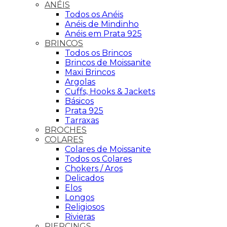
ANÉIS
Todos os Anéis
Anéis de Mindinho
Anéis em Prata 925
BRINCOS
Todos os Brincos
Brincos de Moissanite
Maxi Brincos
Argolas
Cuffs, Hooks & Jackets
Básicos
Prata 925
Tarraxas
BROCHES
COLARES
Colares de Moissanite
Todos os Colares
Chokers / Aros
Delicados
Elos
Longos
Religiosos
Rivieras
PIERCINGS