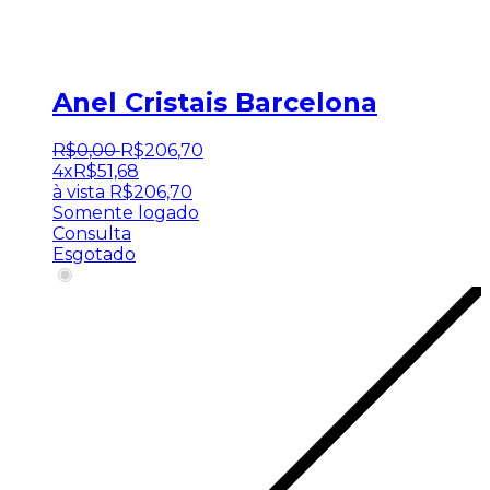
Anel Cristais Barcelona
R$
0
,
00
R$
206
,
70
4x
R$
51,68
à vista
R$
206,70
Somente logado
Consulta
Esgotado