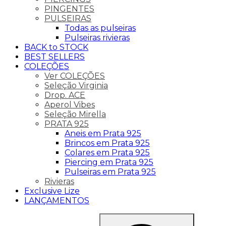
PINGENTES
PULSEIRAS
Todas as pulseiras
Pulseiras rivieras
BACK to STOCK
BEST SELLERS
COLEÇÕES
Ver COLEÇÕES
Seleção Virginia
Drop. ACE
Aperol Vibes
Seleção Mirella
PRATA 925
Aneis em Prata 925
Brincos em Prata 925
Colares em Prata 925
Piercing em Prata 925
Pulseiras em Prata 925
Rivieras
Exclusive Lize
LANÇAMENTOS