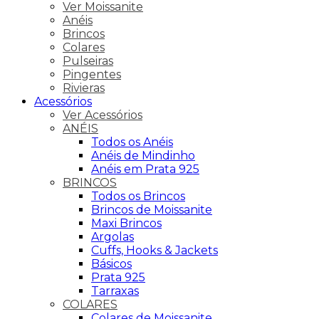
Ver Moissanite
Anéis
Brincos
Colares
Pulseiras
Pingentes
Rivieras
Acessórios
Ver Acessórios
ANÉIS
Todos os Anéis
Anéis de Mindinho
Anéis em Prata 925
BRINCOS
Todos os Brincos
Brincos de Moissanite
Maxi Brincos
Argolas
Cuffs, Hooks & Jackets
Básicos
Prata 925
Tarraxas
COLARES
Colares de Moissanite