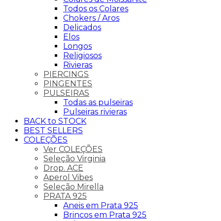
Todos os Colares
Chokers / Aros
Delicados
Elos
Longos
Religiosos
Rivieras
PIERCINGS
PINGENTES
PULSEIRAS
Todas as pulseiras
Pulseiras rivieras
BACK to STOCK
BEST SELLERS
COLEÇÕES
Ver COLEÇÕES
Seleção Virginia
Drop. ACE
Aperol Vibes
Seleção Mirella
PRATA 925
Aneis em Prata 925
Brincos em Prata 925