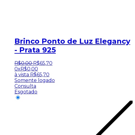
Brinco Ponto de Luz Elegancy
- Prata 925
R$
0
,
00
R$
65
,
70
0x
R$
0,00
à vista
R$
65,70
Somente logado
Consulta
Esgotado