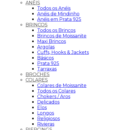
ANÉIS
Todos os Anéis
Anéis de Mindinho
Anéis em Prata 925
BRINCOS
Todos os Brincos
Brincos de Moissanite
Maxi Brincos
Argolas
Cuffs, Hooks & Jackets
Básicos
Prata 925
Tarraxas
BROCHES
COLARES
Colares de Moissanite
Todos os Colares
Chokers / Aros
Delicados
Elos
Longos
Religiosos
Rivieras
PIERCINGS