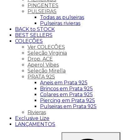
PINGENTES
PULSEIRAS
Todas as pulseiras
Pulseiras rivieras
BACK to STOCK
BEST SELLERS
COLEÇÕES
Ver COLEÇÕES
Seleção Virginia
Drop. ACE
Aperol Vibes
Seleção Mirella
PRATA 925
Aneis em Prata 925
Brincos em Prata 925
Colares em Prata 925
Piercing em Prata 925
Pulseiras em Prata 925
Rivieras
Exclusive Lize
LANÇAMENTOS