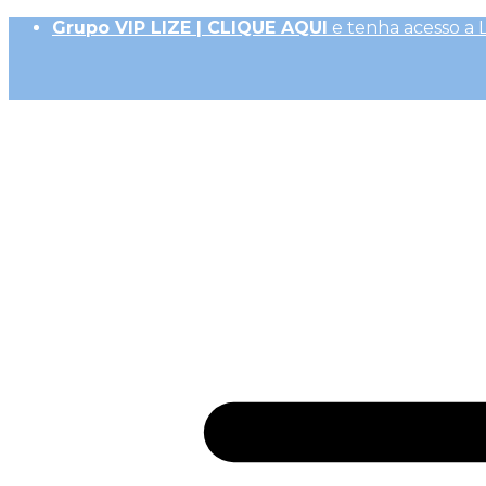
Grupo VIP LIZE | CLIQUE AQUI
e tenha acesso a 
Até 10x Sem Juros (R$ 50,00 parc. mín.)|
Frete Ex
10% OFF na 1ª Compra, Não acumulativo com 
Receba
GiftBack LIZE de 15%
em Cada Compra |