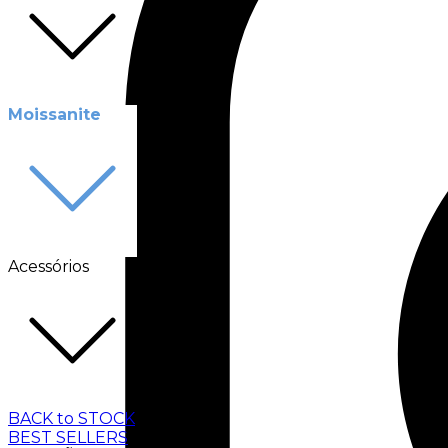
Moissanite
Acessórios
BACK to STOCK
BEST SELLERS