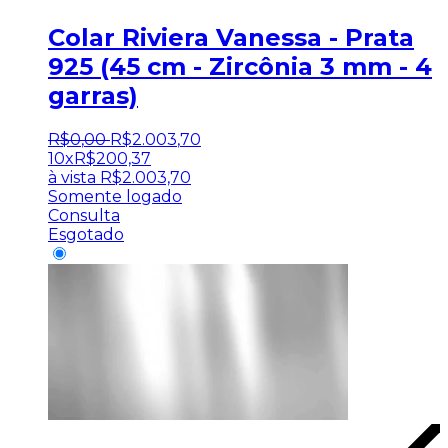
Colar Riviera Vanessa - Prata
925 (45 cm - Zircônia 3 mm - 4
garras)
R$
0
,
00
R$
2.003
,
70
10x
R$
200,37
à vista
R$
2.003,70
Somente logado
Consulta
Esgotado