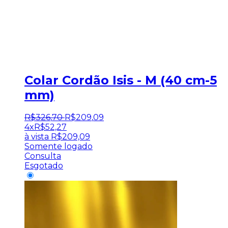
Colar Cordão Isis - M (40 cm-5
mm)
R$
326
,
70
R$
209
,
09
4x
R$
52,27
à vista
R$
209,09
Somente logado
Consulta
Esgotado