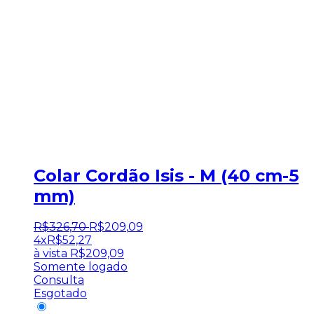
Colar Cordão Isis - M (40 cm-5
mm)
R$
326
,
70
R$
209
,
09
4x
R$
52,27
à vista
R$
209,09
Somente logado
Consulta
Esgotado