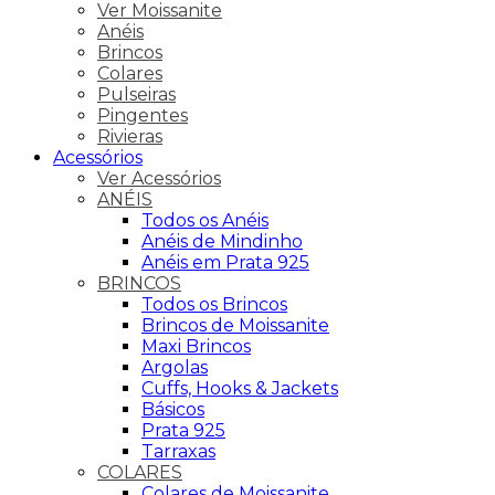
Ver Moissanite
Anéis
Brincos
Colares
Pulseiras
Pingentes
Rivieras
Acessórios
Ver Acessórios
ANÉIS
Todos os Anéis
Anéis de Mindinho
Anéis em Prata 925
BRINCOS
Todos os Brincos
Brincos de Moissanite
Maxi Brincos
Argolas
Cuffs, Hooks & Jackets
Básicos
Prata 925
Tarraxas
COLARES
Colares de Moissanite