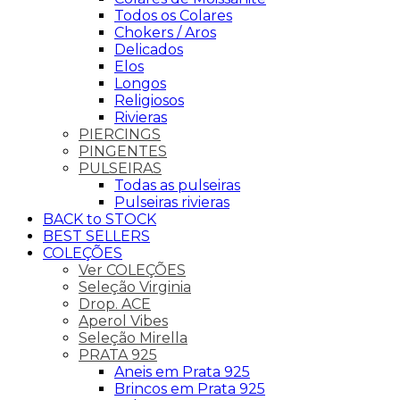
Todos os Colares
Chokers / Aros
Delicados
Elos
Longos
Religiosos
Rivieras
PIERCINGS
PINGENTES
PULSEIRAS
Todas as pulseiras
Pulseiras rivieras
BACK to STOCK
BEST SELLERS
COLEÇÕES
Ver COLEÇÕES
Seleção Virginia
Drop. ACE
Aperol Vibes
Seleção Mirella
PRATA 925
Aneis em Prata 925
Brincos em Prata 925